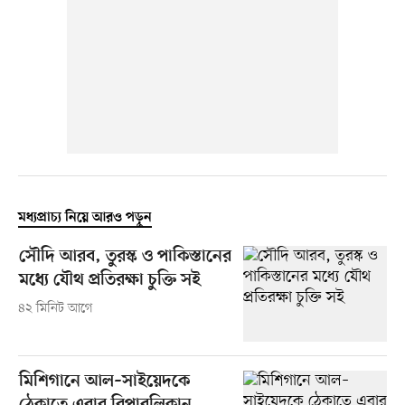
মধ্যপ্রাচ্য নিয়ে আরও পড়ুন
সৌদি আরব, তুরস্ক ও পাকিস্তানের
মধ্যে যৌথ প্রতিরক্ষা চুক্তি সই
৪২ মিনিট আগে
মিশিগানে আল–সাইয়েদকে