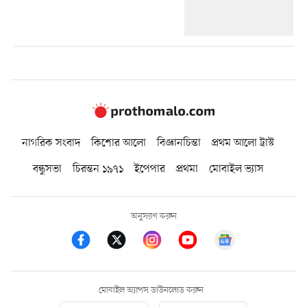
নাগরিক সংবাদ
কিশোর আলো
বিজ্ঞানচিন্তা
প্রথম আলো ট্রাস্ট
বন্ধুসভা
চিরন্তন ১৯৭১
ইপেপার
প্রথমা
মোবাইল ভ্যাস
অনুসরণ করুন
মোবাইল অ্যাপস ডাউনলোড করুন