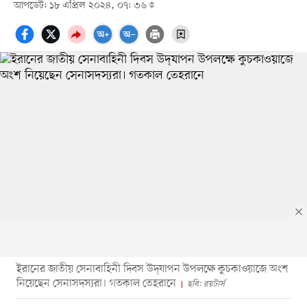
আপডেট: ১৮ এপ্রিল ২০২৪, ০৭: ৩৬
ইরানের জাতীয় সেনাবাহিনী দিবস উদ্‌যাপন উপলক্ষে কুচকাওয়াজে অংশ
নিয়েছেন সেনাসদস্যরা। গতকাল তেহরানে
ছবি: রয়টার্স