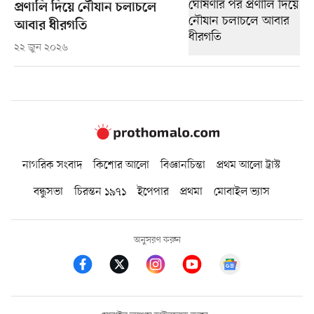
প্রণালি দিয়ে নৌযান চলাচলে
আবার ধীরগতি
২২ জুন ২০২৬
নাগরিক সংবাদ
কিশোর আলো
বিজ্ঞানচিন্তা
প্রথম আলো ট্রাস্ট
বন্ধুসভা
চিরন্তন ১৯৭১
ইপেপার
প্রথমা
মোবাইল ভ্যাস
অনুসরণ করুন