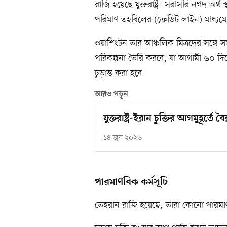
রাজি হয়েছে যুক্তরাষ্ট্র। সরাসরি নগদ অর্থ
পরিমাণ তহবিলের (ক্রেডিট লাইন) মাধ্যম
ওয়াশিংটন তার আঞ্চলিক মিত্রদের সঙ্গে স
পরিকল্পনা তৈরি করবে, যা আগামী ৬০ দি
চূড়ান্ত করা হবে।
আরও পড়ুন
যুক্তরাষ্ট্র-ইরান চুক্তির আগমুহূর্ত
১৪ জুন ২০২৬
পারমাণবিক কর্মসূচি
তেহরান রাজি হয়েছে, তারা কোনো পারমাণব