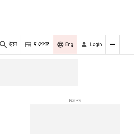
খুঁজুন
ই-পেপার
Login
Eng