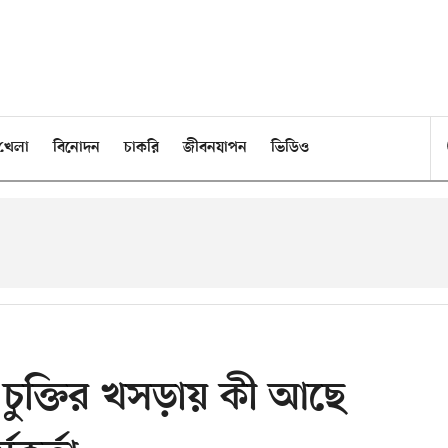
খেলা
বিনোদন
চাকরি
জীবনযাপন
ভিডিও
 চুক্তির খসড়ায় কী আছে