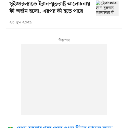
সুইজারল্যান্ডে ইরান-যুক্তরাষ্ট্র আলোচনায়
কী অর্জন হলো, এরপর কী হতে পারে
২৩ জুন ২০২৬