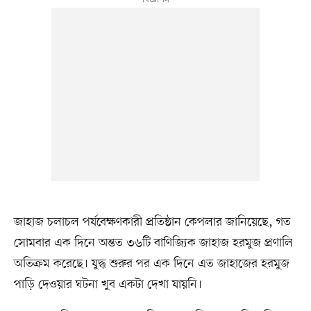
জাহাজ চলাচল পর্যবেক্ষণকারী প্রতিষ্ঠান কেপলার জানিয়েছে, গত
সোমবার এক দিনে অন্তত ৩৬টি বাণিজ্যিক জাহাজ হরমুজ প্রণালি
অতিক্রম করেছে। যুদ্ধ শুরুর পর এক দিনে এত জাহাজের হরমুজ
পাড়ি দেওয়ার ঘটনা খুব একটা দেখা যায়নি।