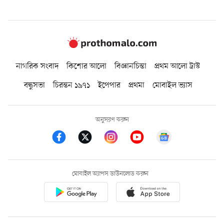
নাগরিক সংবাদ
কিশোর আলো
বিজ্ঞানচিন্তা
প্রথম আলো ট্রাস্ট
বন্ধুসভা
চিরন্তন ১৯৭১
ইপেপার
প্রথমা
মোবাইল ভ্যাস
অনুসরণ করুন
মোবাইল অ্যাপস ডাউনলোড করুন