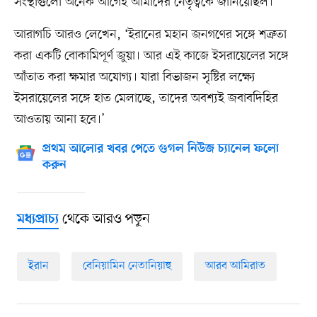
সংস্থাগুলো অনেক আগেই আমাদের নেতৃত্বকে জানিয়েছিল।’
আরাগচি আরও লেখেন, ‘ইরানের মহান জনগণের সঙ্গে শত্রুতা
করা একটি বোকামিপূর্ণ জুয়া। আর এই কাজে ইসরায়েলের সঙ্গে
আঁতাত করা ক্ষমার অযোগ্য। যারা বিভাজন সৃষ্টির লক্ষ্যে
ইসরায়েলের সঙ্গে হাত মেলাচ্ছে, তাদের অবশ্যই জবাবদিহির
আওতায় আনা হবে।’
প্রথম আলোর খবর পেতে গুগল নিউজ চ্যানেল ফলো
করুন
থেকে আরও পড়ুন
মধ্যপ্রাচ্য
ইরান
বেনিয়ামিন নেতানিয়াহু
আরব আমিরাত