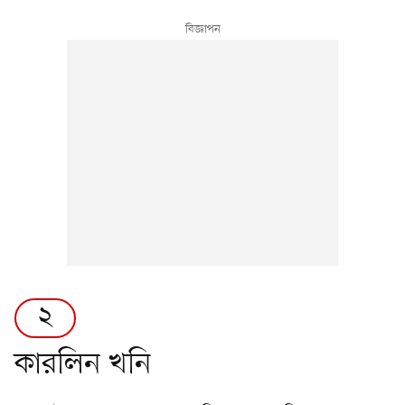
২
কারলিন খনি