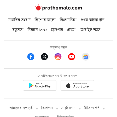
নাগরিক সংবাদ
কিশোর আলো
বিজ্ঞানচিন্তা
প্রথম আলো ট্রাস্ট
বন্ধুসভা
চিরন্তন ১৯৭১
ইপেপার
প্রথমা
মোবাইল ভ্যাস
অনুসরণ করুন
মোবাইল অ্যাপস ডাউনলোড করুন
আমাদের সম্পর্কে
বিজ্ঞাপন
সার্কুলেশন
নীতি ও শর্ত