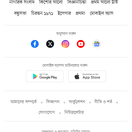
নাগরিক সংবাদ
কিশোর আলো
বিজ্ঞানচিন্তা
প্রথম আলো ট্রাস্ট
বন্ধুসভা
চিরন্তন ১৯৭১
ইপেপার
প্রথমা
মোবাইল ভ্যাস
অনুসরণ করুন
মোবাইল অ্যাপস ডাউনলোড করুন
আমাদের সম্পর্কে
বিজ্ঞাপন
সার্কুলেশন
নীতি ও শর্ত
যোগাযোগ
নিউজলেটার
সম্পাদক ও প্রকাশক: মতিউর রহমান