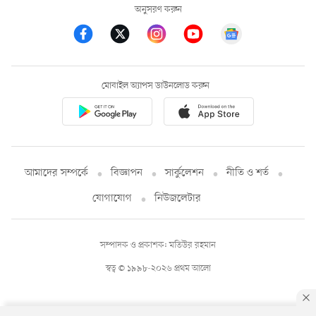
অনুসরণ করুন
মোবাইল অ্যাপস ডাউনলোড করুন
আমাদের সম্পর্কে
বিজ্ঞাপন
সার্কুলেশন
নীতি ও শর্ত
যোগাযোগ
নিউজলেটার
সম্পাদক ও প্রকাশক: মতিউর রহমান
স্বত্ব © ১৯৯৮-২০২৬ প্রথম আলো