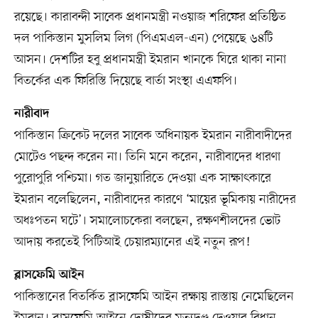
রয়েছে। কারাবন্দী সাবেক প্রধানমন্ত্রী নওয়াজ শরিফের প্রতিষ্ঠিত
দল পাকিস্তান মুসলিম লিগ (পিএমএল-এন) পেয়েছে ৬৪টি
আসন। দেশটির হবু প্রধানমন্ত্রী ইমরান খানকে ঘিরে থাকা নানা
বিতর্কের এক ফিরিস্তি দিয়েছে বার্তা সংস্থা এএফপি।
নারীবাদ
পাকিস্তান ক্রিকেট দলের সাবেক অধিনায়ক ইমরান নারীবাদীদের
মোটেও পছন্দ করেন না। তিনি মনে করেন, নারীবাদের ধারণা
পুরোপুরি পশ্চিমা। গত জানুয়ারিতে দেওয়া এক সাক্ষাৎকারে
ইমরান বলেছিলেন, নারীবাদের কারণে ‘মায়ের ভূমিকায় নারীদের
অধঃপতন ঘটে’। সমালোচকেরা বলছেন, রক্ষণশীলদের ভোট
আদায় করতেই পিটিআই চেয়ারম্যানের এই নতুন রূপ!
ব্লাসফেমি আইন
পাকিস্তানের বিতর্কিত ব্লাসফেমি আইন রক্ষায় রাস্তায় নেমেছিলেন
ইমরান। ব্লাসফেমি আইনে দোষীদের মৃত্যুদণ্ড দেওয়ার বিধান