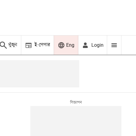
খুঁজুন
ই-পেপার
Login
Eng