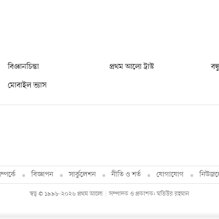
বিজ্ঞানচিন্তা
প্রথম আলো ট্রাস্ট
বন্
মোবাইল ভ্যাস
্পর্কে
বিজ্ঞাপন
সার্কুলেশন
নীতি ও শর্ত
যোগাযোগ
নিউজল
স্বত্ব © ১৯৯৮-২০২৬ প্রথম আলো
সম্পাদক ও প্রকাশক: মতিউর রহমান