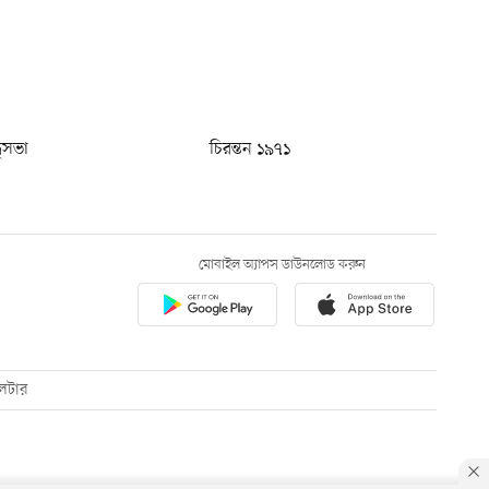
ধুসভা
চিরন্তন ১৯৭১
মোবাইল অ্যাপস ডাউনলোড করুন
েটার