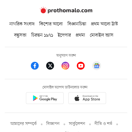
নাগরিক সংবাদ
কিশোর আলো
বিজ্ঞানচিন্তা
প্রথম আলো ট্রাস্ট
বন্ধুসভা
চিরন্তন ১৯৭১
ইপেপার
প্রথমা
মোবাইল ভ্যাস
অনুসরণ করুন
মোবাইল অ্যাপস ডাউনলোড করুন
আমাদের সম্পর্কে
বিজ্ঞাপন
সার্কুলেশন
নীতি ও শর্ত