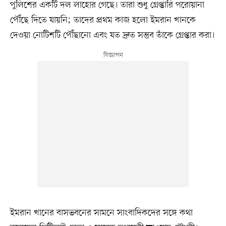
পুলিশের একটি দল লাহোর গেছে। তারা শুধু গ্রেপ্তারি পরোয়ানা
পৌঁছে দিতে যায়নি; তাদের প্রথম কাজ হলো ইমরান খানকে
দেওয়া নোটিশটি পৌঁছানো এবং যত দ্রুত সম্ভব তাঁকে গ্রেপ্তার করা।
ইমরান খানের বাসভবনের সামনে সাংবাদিকদের সঙ্গে কথা