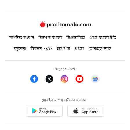
নাগরিক সংবাদ
কিশোর আলো
বিজ্ঞানচিন্তা
প্রথম আলো ট্রাস্ট
বন্ধুসভা
চিরন্তন ১৯৭১
ইপেপার
প্রথমা
মোবাইল ভ্যাস
অনুসরণ করুন
মোবাইল অ্যাপস ডাউনলোড করুন