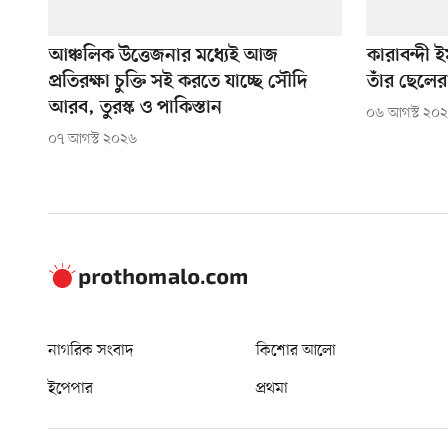
আঞ্চলিক উত্তেজনার মধ্যেই আজ
কারাবন্দী ইম
প্রতিরক্ষা চুক্তি সই করতে যাচ্ছে সৌদি
তাঁর ছেলের
আরব, তুরস্ক ও পাকিস্তান
০৬ আগস্ট ২০
০৭ আগস্ট ২০২৬
নাগরিক সংবাদ
কিশোর আলো
ইপেপার
প্রথমা