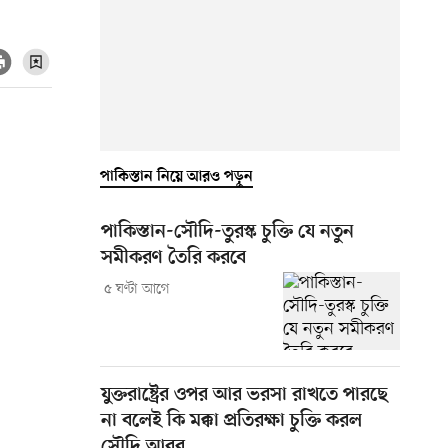
পাকিস্তান নিয়ে আরও পড়ুন
পাকিস্তান-সৌদি-তুরস্ক চুক্তি যে নতুন
সমীকরণ তৈরি করবে
৫ ঘণ্টা আগে
যুক্তরাষ্ট্রের ওপর আর ভরসা রাখতে পারছে
না বলেই কি মক্কা প্রতিরক্ষা চুক্তি করল
সৌদি আরব