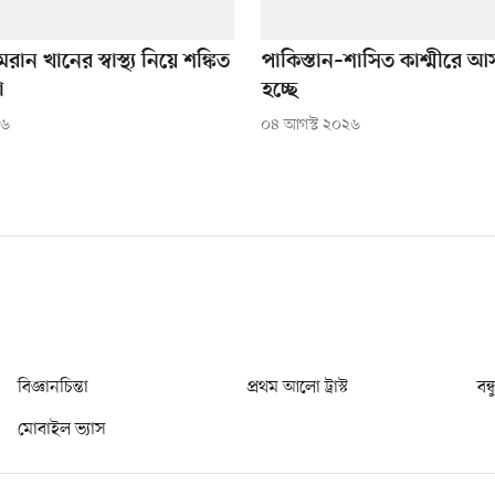
রান খানের স্বাস্থ্য নিয়ে শঙ্কিত
পাকিস্তান–শাসিত কাশ্মীরে 
া
হচ্ছে
২৬
০৪ আগস্ট ২০২৬
বিজ্ঞানচিন্তা
প্রথম আলো ট্রাস্ট
বন্
মোবাইল ভ্যাস