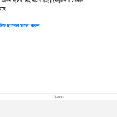
িনি আরও বলেন, এই কঠিন সময়ে বেলুচিস্তান সরকার
য়েছে।
উজ চ্যানেল ফলো করুন