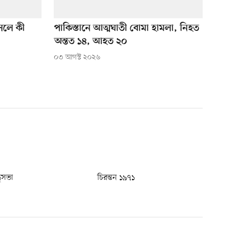
আসলে কী
পাকিস্তানে আত্মঘাতী বোমা হামলা, নিহত
অন্তত ১৪, আহত ২০
০৩ আগস্ট ২০২৬
ধুসভা
চিরন্তন ১৯৭১