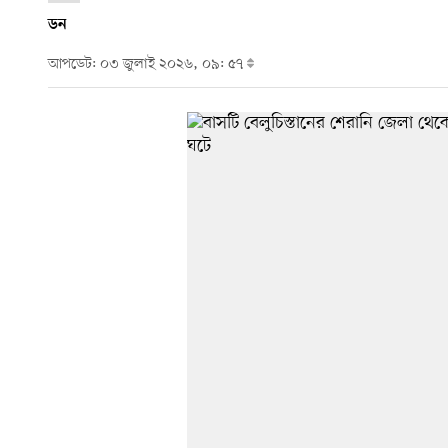
ডন
আপডেট: ০৩ জুলাই ২০২৬, ০৯: ৫৭