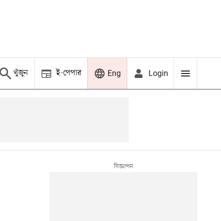
খুঁজুন
ই-পেপার
Login
Eng