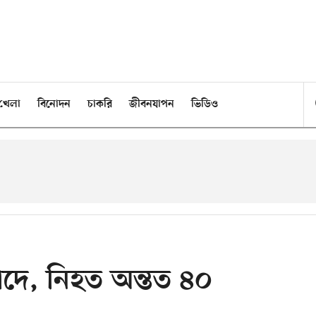
খেলা
বিনোদন
চাকরি
জীবনযাপন
ভিডিও
 খাদে, নিহত অন্তত ৪০