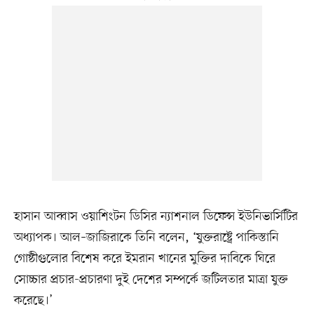
হাসান আব্বাস ওয়াশিংটন ডিসির ন্যাশনাল ডিফেন্স ইউনিভার্সিটির
অধ্যাপক। আল–জাজিরাকে তিনি বলেন, ‘যুক্তরাষ্ট্রে পাকিস্তানি
গোষ্ঠীগুলোর বিশেষ করে ইমরান খানের মুক্তির দাবিকে ঘিরে
সোচ্চার প্রচার-প্রচারণা দুই দেশের সম্পর্কে জটিলতার মাত্রা যুক্ত
করেছে।’