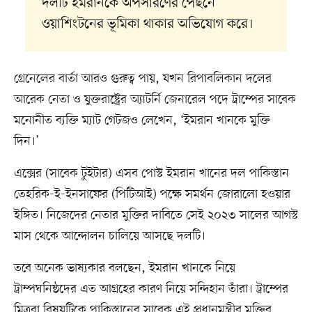
দলটি ইমরানকে অপসারণের পেছনে
ওয়াশিংটনের ভূমিকা থাকার অভিযোগ করে।
গ্রেনেলের বার্তা আরও গুরুত্ব পায়, যখন রিপাবলিকান দলের
আরেক নেতা ও যুক্তরাষ্ট্রের অ্যাটর্নি জেনারেল পদে ট্রাম্পের সাবেক
মনোনীত ব্যক্তি ম্যাট গেটজও লেখেন, ‘ইমরান খানকে মুক্তি
দিন।’
এক্সের (সাবেক টুইটার) এসব পোস্ট ইমরান খানের দল পাকিস্তান
তেহরিক-ই-ইনসাফের (পিটিআই) পক্ষে সমর্থন জোরালো হওয়ার
ইঙ্গিত। নিজেদের নেতার মুক্তির দাবিতে সেই ২০২৩ সালের আগস্ট
মাস থেকে আন্দোলন চালিয়ে আসছে দলটি।
তবে অনেক ভাষ্যকার বলছেন, ইমরান খানকে নিয়ে
ট্রাম্পঘনিষ্ঠদের এত আগ্রহের কারণ নিয়ে সন্দিহান তাঁরা। ট্রাম্পের
মিত্ররা বিষয়টিকে পাকিস্তানের সাবেক এই প্রধানমন্ত্রীর মুক্তির