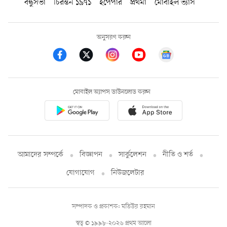
বন্ধুসভা
চিরন্তন ১৯৭১
ইপেপার
প্রথমা
মোবাইল ভ্যাস
অনুসরণ করুন
মোবাইল অ্যাপস ডাউনলোড করুন
আমাদের সম্পর্কে
বিজ্ঞাপন
সার্কুলেশন
নীতি ও শর্ত
যোগাযোগ
নিউজলেটার
সম্পাদক ও প্রকাশক: মতিউর রহমান
স্বত্ব © ১৯৯৮-২০২৬ প্রথম আলো