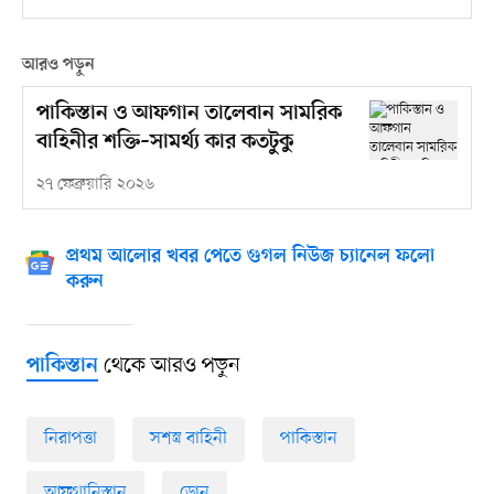
আরও পড়ুন
পাকিস্তান ও আফগান তালেবান সামরিক
বাহিনীর শক্তি–সামর্থ্য কার কতটুকু
২৭ ফেব্রুয়ারি ২০২৬
প্রথম আলোর খবর পেতে গুগল নিউজ চ্যানেল ফলো
করুন
থেকে আরও পড়ুন
পাকিস্তান
নিরাপত্তা
সশস্ত্র বাহিনী
পাকিস্তান
আফগানিস্তান
ড্রোন