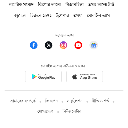
নাগরিক সংবাদ
কিশোর আলো
বিজ্ঞানচিন্তা
প্রথম আলো ট্রাস্ট
বন্ধুসভা
চিরন্তন ১৯৭১
ইপেপার
প্রথমা
মোবাইল ভ্যাস
অনুসরণ করুন
মোবাইল অ্যাপস ডাউনলোড করুন
আমাদের সম্পর্কে
বিজ্ঞাপন
সার্কুলেশন
নীতি ও শর্ত
যোগাযোগ
নিউজলেটার