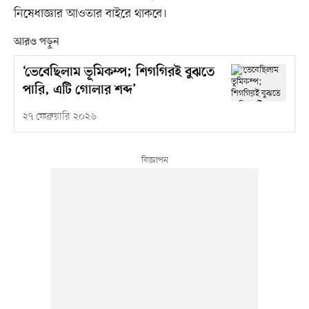
নিষেধাজ্ঞার আওতার বাইরে থাকবে।
আরও পড়ুন
‘ভেবেছিলাম ভূমিকম্প; শিগগিরই বুঝতে
পারি, এটি গোলার শব্দ’
২৭ ফেব্রুয়ারি ২০২৬