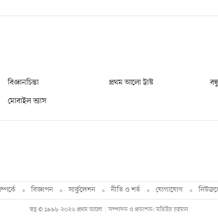
বিজ্ঞানচিন্তা
প্রথম আলো ট্রাস্ট
বন্
মোবাইল ভ্যাস
্পর্কে
বিজ্ঞাপন
সার্কুলেশন
নীতি ও শর্ত
যোগাযোগ
নিউজল
স্বত্ব © ১৯৯৮-২০২৬ প্রথম আলো
সম্পাদক ও প্রকাশক: মতিউর রহমান