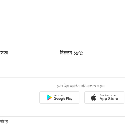
ধুসভা
চিরন্তন ১৯৭১
মোবাইল অ্যাপস ডাউনলোড করুন
েটার