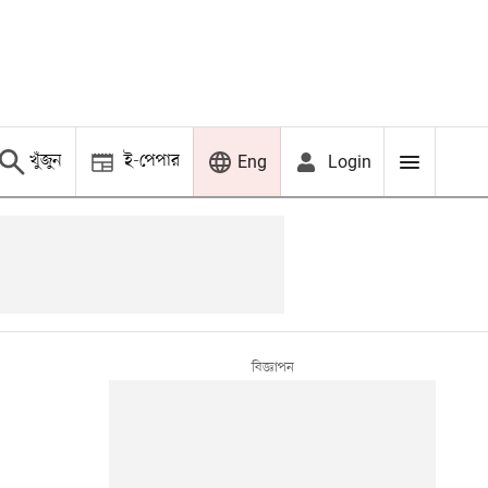
খুঁজুন
ই-পেপার
Login
Eng