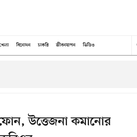
খেলা
বিনোদন
চাকরি
জীবনযাপন
ভিডিও
ে ফোন, উত্তেজনা কমানোর