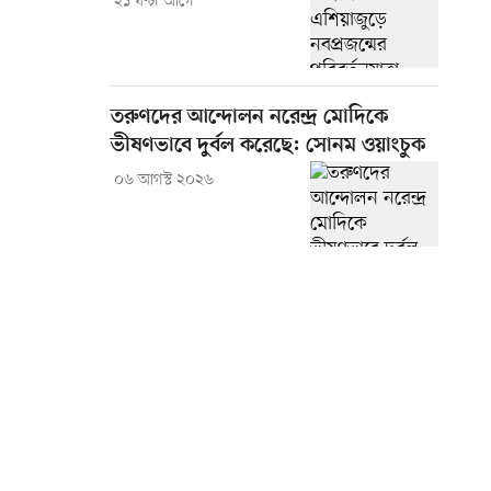
২১ ঘণ্টা আগে
তরুণদের আন্দোলন নরেন্দ্র মোদিকে
ভীষণভাবে দুর্বল করেছে: সোনম ওয়াংচুক
০৬ আগস্ট ২০২৬