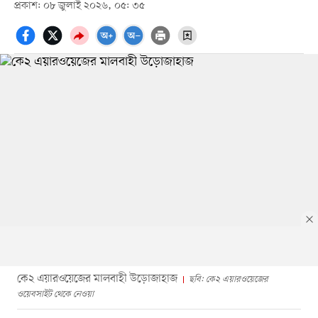
প্রকাশ: ০৮ জুলাই ২০২৬, ০৫: ৩৫
কে২ এয়ারওয়েজের মালবাহী উড়োজাহাজ
ছবি: কে২ এয়ারওয়েজের
ওয়েবসাইট থেকে নেওয়া