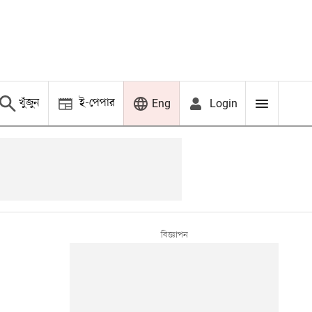
খুঁজুন
ই-পেপার
Login
Eng