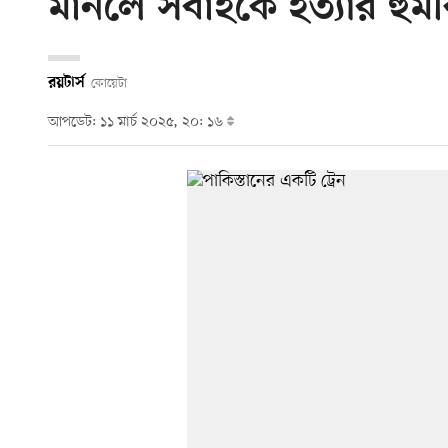
মানলে সবাইকে হত্যার হুম
রয়টার্স
কোয়েটা
আপডেট: ১১ মার্চ ২০২৫, ২০: ১৬