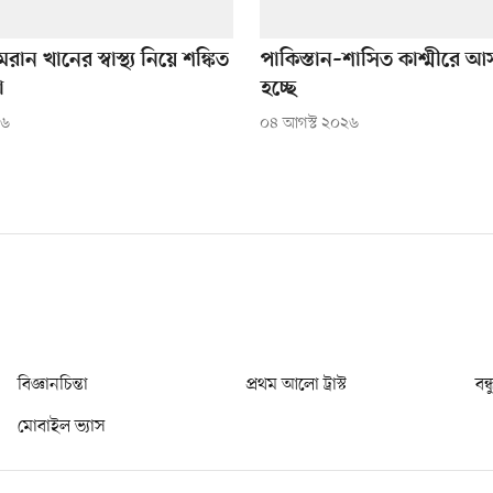
রান খানের স্বাস্থ্য নিয়ে শঙ্কিত
পাকিস্তান–শাসিত কাশ্মীরে 
া
হচ্ছে
২৬
০৪ আগস্ট ২০২৬
বিজ্ঞানচিন্তা
প্রথম আলো ট্রাস্ট
বন্
মোবাইল ভ্যাস