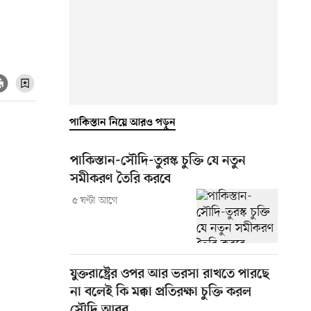
পাকিস্তান নিয়ে আরও পড়ুন
পাকিস্তান-সৌদি-তুরস্ক চুক্তি যে নতুন
সমীকরণ তৈরি করবে
৫ ঘণ্টা আগে
যুক্তরাষ্ট্রের ওপর আর ভরসা রাখতে পারছে
না বলেই কি মক্কা প্রতিরক্ষা চুক্তি করল
সৌদি আরব