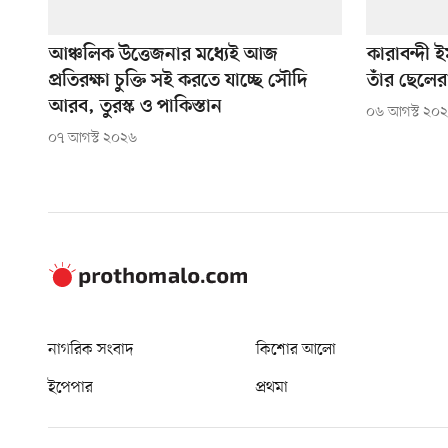
আঞ্চলিক উত্তেজনার মধ্যেই আজ
কারাবন্দী ইম
প্রতিরক্ষা চুক্তি সই করতে যাচ্ছে সৌদি
তাঁর ছেলের
আরব, তুরস্ক ও পাকিস্তান
০৬ আগস্ট ২০
০৭ আগস্ট ২০২৬
নাগরিক সংবাদ
কিশোর আলো
ইপেপার
প্রথমা