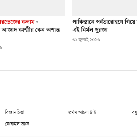
ারভেজের কলাম
পাকিস্তানে পর্বতারোহণে গিয়
র আজাদ কাশ্মীর কেন অশান্ত
এই নির্মল পুরজা
৩১ জুলাই ২০২৬
২৬
বিজ্ঞানচিন্তা
প্রথম আলো ট্রাস্ট
বন্
মোবাইল ভ্যাস