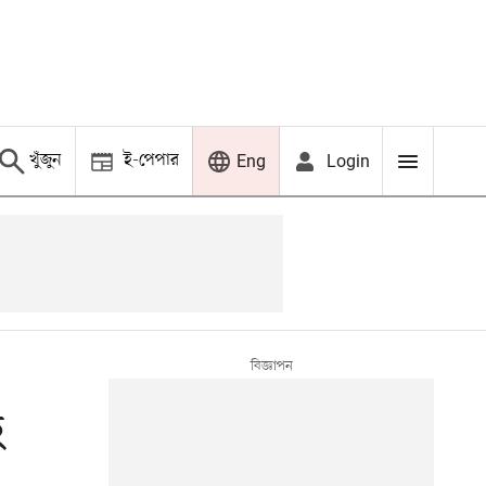
খুঁজুন
ই-পেপার
Login
Eng
ে