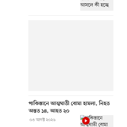
পাকিস্তানে আত্মঘাতী বোমা হামলা, নিহত
অন্তত ১৪, আহত ২০
০৩ আগস্ট ২০২৬