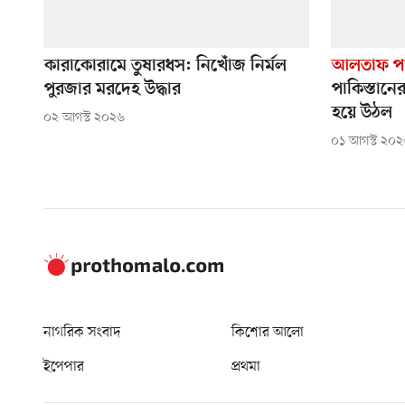
কারাকোরামে তুষারধস: নিখোঁজ নির্মল
আলতাফ প
পুরজার মরদেহ উদ্ধার
পাকিস্তানে
হয়ে উঠল
০২ আগস্ট ২০২৬
০১ আগস্ট ২০
নাগরিক সংবাদ
কিশোর আলো
ইপেপার
প্রথমা