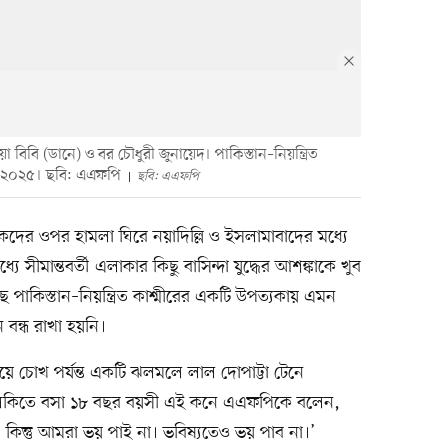
বিবি (ডানে) ও বর চৌধুরী জুনায়েদ। পাকিস্তান–নিয়ন্ত্রিত
মে ২০২৫। ছবি: এএফপি
ছবি: এএফপি
যটকদের ওপর হামলা ঘিরে নয়াদিল্লি ও ইসলামাবাদের মধ্যে
সীমান্তবর্তী এলাকার কিছু বাসিন্দা যুদ্ধের আশঙ্কাকে খুব
াছে পাকিস্তান–নিয়ন্ত্রিত কাশ্মীরের একটি উপত্যকায় এমন
বন্ধ রাখা হয়নি।
িয়ে চোখ পর্যন্ত একটি ঝলমলে লাল দোপাট্টা টেনে
ালকিতে বসা ১৮ বছর বয়সী এই কনে এএফপিকে বলেন,
কিন্তু আমরা ভয় পাই না। ভবিষ্যতেও ভয় পাব না।’