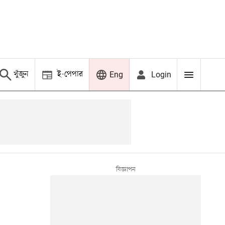
খুঁজুন
ই-পেপার
Login
Eng