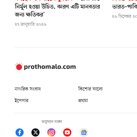
নির্মূল হওয়া উচিত, কারণ এটি মানবতার
ভারত–পাকিস
জন্য ক্ষতিকর’
২৬ ডিসেম্বর 
২৭ জানুয়ারি ২০২৬
নাগরিক সংবাদ
কিশোর আলো
ইপেপার
প্রথমা
অনুসরণ করুন