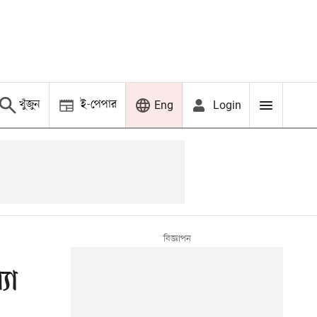
খুঁজুন
ই-পেপার
Login
Eng
যা