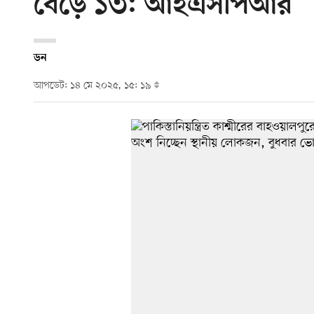
বেড়ে ১৩: আইএসপিআর
ডন
আপডেট: ১৪ মে ২০২৫, ১৫: ১৯