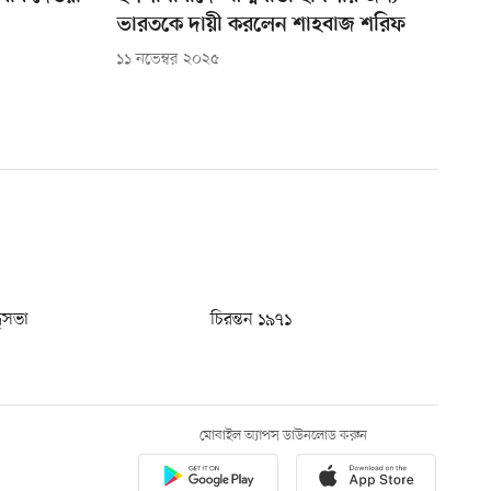
ভারতকে দায়ী করলেন শাহবাজ শরিফ
১১ নভেম্বর ২০২৫
ধুসভা
চিরন্তন ১৯৭১
মোবাইল অ্যাপস ডাউনলোড করুন