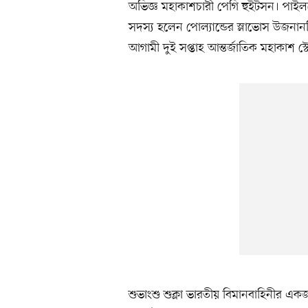
অভিজ্ঞ মহাকাশচারী পেগি হুইটসন। পাইলটের 
সদস্য হলেন পোল্যান্ডের স্লাভোস উজনানস্
আগামী দুই সপ্তাহ আন্তর্জাতিক মহাকাশ স্ট
শুভাংশু শুক্লা ভারতীয় বিমানবাহিনীর একজ