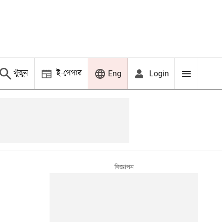
খুঁজুন
ই-পেপার
Login
Eng