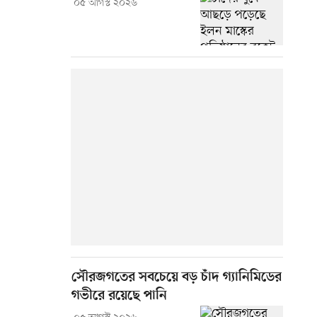
০৫ আগস্ট ২০২৬
সৌরজগতের সবচেয়ে বড় চাঁদ গ্যানিমিডের
গভীরে রয়েছে পানি