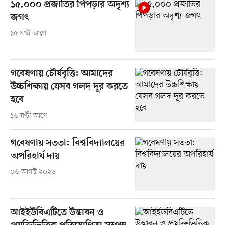
১৫,০০০ প্রজাতির পিঁপড়ার অদৃশ্য
জগৎ
১৫ ঘণ্টা আগে
গবেষণায় চৌর্যবৃত্তি: আমাদের
উচ্চশিক্ষায় যেসব গলদ দূর করতে
হবে
১৬ ঘণ্টা আগে
গবেষণায় সততা: বিশ্ববিদ্যালয়ের
অপরিহার্য দায়
০৬ আগস্ট ২০২৬
আইইউবিএটিতে উদ্ভাবন ও