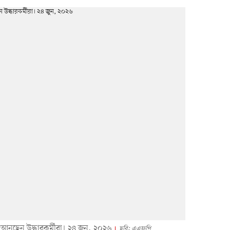
 আনছেন উদ্ধারকর্মীরা। ২৪ জুন, ২০২৬
ছবি: এএফপি