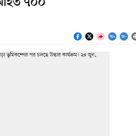
 আহত ৭০০