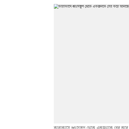
কারাকাসে ধ্বংসস্তূপ থেকে একজনকে বের করে