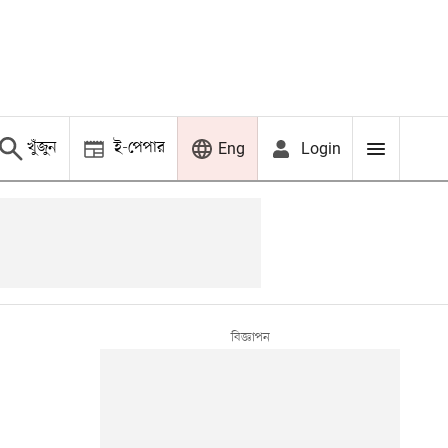
খুঁজুন
ই-পেপার
Login
Eng