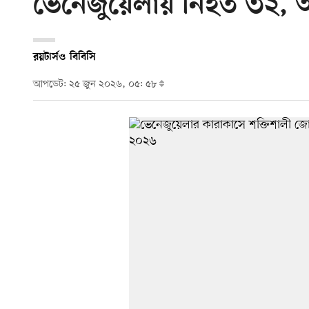
ভেনেজুয়েলায় নিহত ৩২,
রয়টার্স
ও
বিবিসি
আপডেট: ২৫ জুন ২০২৬, ০৫: ৫৮