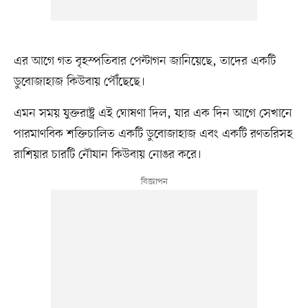
এর আগে গত বৃহস্পতিবার পেন্টাগন জানিয়েছে, তাদের একটি
ডুবোজাহাজ কিউবায় পৌঁছেছে।
এমন সময় যুক্তরাষ্ট্র এই ঘোষণা দিল, যার এক দিন আগে সেখানে
পারমাণবিক শক্তিচালিত একটি ডুবোজাহাজ এবং একটি রণতরিসহ
রাশিয়ার চারটি নৌযান কিউবায় নোঙর করে।