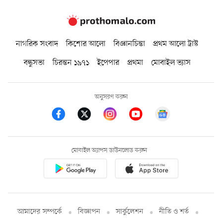
নাগরিক সংবাদ
কিশোর আলো
বিজ্ঞানচিন্তা
প্রথম আলো ট্রাস্ট
বন্ধুসভা
চিরন্তন ১৯৭১
ইপেপার
প্রথমা
মোবাইল ভ্যাস
অনুসরণ করুন
মোবাইল অ্যাপস ডাউনলোড করুন
আমাদের সম্পর্কে
বিজ্ঞাপন
সার্কুলেশন
নীতি ও শর্ত