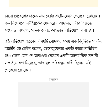
নিনো গেরেরোর প্রকৃত নাম হেক্টর রাস্টেনফোর্ড গেরেরো ফ্লোরেস।
গত ডিসেম্বরে নিউইয়র্কের ফেডারেল আদালতে তাঁর বিরুদ্ধে
সংঘবদ্ধ অপরাধ, মাদক ও অস্ত্র–সংক্রান্ত অভিযোগ আনা হয়।
এই অভিযোগ গঠনের বিষয়টি ঘোষণার সময় এক বিবৃতিতে মার্কিন
অ্যাটর্নি জে ক্লেটন বলেন, ভেনেজুয়েলার একটি কারাগারভিত্তিক
গ্যাং থেকে ত্রেন দে আরাগুয়া যেভাবে একটি আন্তর্জাতিক সন্ত্রাসী
সংগঠনে রূপ নিয়েছে, তার মূল পরিকল্পনাকারী ছিলেন এই
গেরেরো ফ্লোরেস।