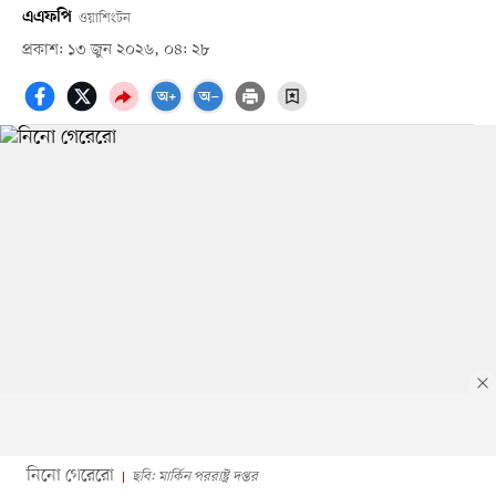
এএফপি
ওয়াশিংটন
প্রকাশ: ১৩ জুন ২০২৬, ০৪: ২৮
নিনো গেরেরো
ছবি: মার্কিন পররাষ্ট্র দপ্তর