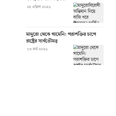
২৪ এপ্রিল ২০২৬
মাদুরো থেকে খামেনি: পরাশক্তির চাপে
রাষ্ট্রের সার্বভৌমত্ব
০৩ মার্চ ২০২৬