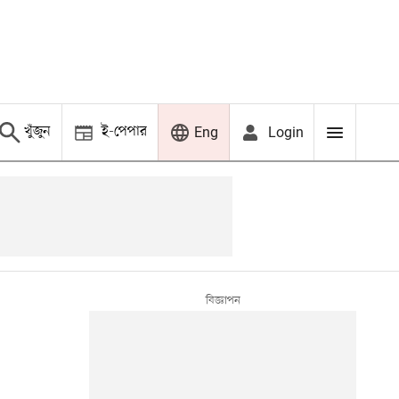
খুঁজুন
ই-পেপার
Login
Eng