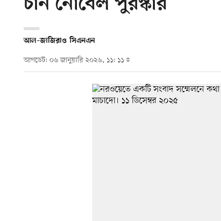
চান নোবেল পুরস্কার
আল–জাজিরা
ও
সিএনএন
আপডেট: ০৬ জানুয়ারি ২০২৬, ১১: ১১