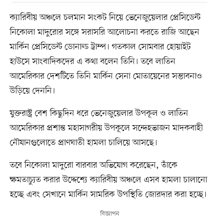
ক্যারিবীয় অঞ্চলে চলমান সংকট নিয়ে ভেনেজুয়েলার প্রেসিডেন্ট
নিকোলা মাদুরোর সঙ্গে সরাসরি আলোচনা করতে রাজি আছেন
মার্কিন প্রেসিডেন্ট ডোনাল্ড ট্রাম্প। গতকাল সোমবার হোয়াইট
হাউসে সাংবাদিকদের এ কথা বলেন তিনি। তবে লাতিন
আমেরিকার দেশটিতে তিনি মার্কিন সেনা মোতায়েনের সম্ভাবনাও
উড়িয়ে দেননি।
যুক্তরাষ্ট্র বেশ কিছুদিন ধরে ভেনেজুয়েলার উপকূল ও লাতিন
আমেরিকার প্রশান্ত মহাসাগরীয় উপকূলে সন্দেহভাজন মাদকবাহী
নৌযানগুলোতে প্রাণঘাতী হামলা চালিয়ে আসছে।
তবে নিকোলা মাদুরো বারবার অভিযোগ করেছেন, তাঁকে
ক্ষমতাচ্যুত করার উদ্দেশ্যে ক্যারিবীয় অঞ্চলে এসব হামলা চালানো
হচ্ছে এবং সেখানে মার্কিন সামরিক উপস্থিতি জোরদার করা হচ্ছে।