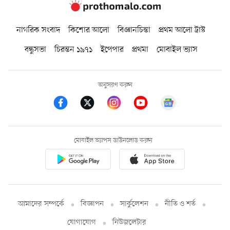
নাগরিক সংবাদ
কিশোর আলো
বিজ্ঞানচিন্তা
প্রথম আলো ট্রাস্ট
বন্ধুসভা
চিরন্তন ১৯৭১
ইপেপার
প্রথমা
মোবাইল ভ্যাস
অনুসরণ করুন
মোবাইল অ্যাপস ডাউনলোড করুন
আমাদের সম্পর্কে
বিজ্ঞাপন
সার্কুলেশন
নীতি ও শর্ত
যোগাযোগ
নিউজলেটার