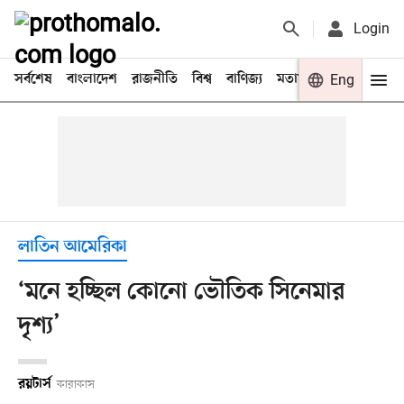
Login
সর্বশেষ
বাংলাদেশ
রাজনীতি
বিশ্ব
বাণিজ্য
মতামত
খেলা
Eng
বিনো
লাতিন আমেরিকা
‘মনে হচ্ছিল কোনো ভৌতিক সিনেমার
দৃশ্য’
রয়টার্স
কারাকাস