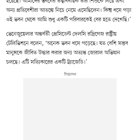
হয়েছে। আমাদের ভবনের তত্ত্বাবধায়ক তাঁর শিশুকে নিয়ে এবং
অন্য প্রতিবেশীরা আতঙ্কে নিচে নেমে এসেছিলেন। কিন্তু ধসে পড়া
ওই ভবন থেকে আমি শুধু একটি পরিবারকেই বের হতে দেখেছি।’
ভেনেজুয়েলার অন্তর্বর্তী প্রেসিডেন্ট দেলসি রদ্রিগেজ রাষ্ট্রীয়
টেলিভিশনে বলেন, ‘অনেক ভবন ধসে পড়েছে। যত বেশি সম্ভব
মানুষকে জীবিত উদ্ধার করার জন্য অত্যন্ত জোরাল অভিযান
চলছে। এটি সত্যিকারের একটি ট্র্যাজেডি।’