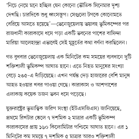
‘নিচে নেমে মনে হচ্ছিল যেন কোনো ভৌতিক সিনেমার দৃশ্য
দেখছি। চারদিকে শুধু ধ্বংসস্তূপ। সেগুলো টপকে কোনোমতে
বেরিয়ে আসতে হয়েছে’—ভেনেজুয়েলায় ভয়াবহ ভূমিকম্পের পর
রাজধানী কারাকাসে ধসে পড়া একটি ভবনের পাশের বাসিন্দা
মারিয়া আলেহান্দ্রা এভাবেই সেই মুহূর্তের কথা বর্ণনা করছিলেন।
গত বুধবার ভেনেজুয়েলায় এক মিনিটের কম সময়ের ব্যবধানে দুটি
শক্তিশালী ভূমিকম্প আঘাত হানে। এতে নিহত মানুষের সংখ্যা
বেড়ে ২৩৫–এ দাঁড়িয়েছে। এখন পর্যন্ত দেড় হাজারের বেশি মানুষ
আহত হওয়ার খবর পাওয়া গেছে। কারাকাস ও আশপাশের
এলাকায় কয়েক ডজন ভবন ধসে পড়েছে।
যুক্তরাষ্ট্রের ভূতাত্ত্বিক জরিপ সংস্থা (ইউএসজিএস) জানিয়েছে,
প্রথমে রিখটার স্কেলে ৭ দশমিক ২ মাত্রার একটি ভূমিকম্প
কারাকাসের প্রায় ১৬০ কিলোমিটার পশ্চিমে আঘাত হানে। এর ১
মিনিটের কম সময়ে ৭ দশমিক ৫ মাত্রার আরও শক্তিশালী