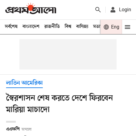
Login
সর্বশেষ
বাংলাদেশ
রাজনীতি
বিশ্ব
বাণিজ্য
মতামত
খেলা
Eng
বিনো
লাতিন আমেরিকা
স্বৈরশাসন শেষ করতে দেশে ফিরবেন
মারিয়া মাচাদো
এএফপি
অসলো