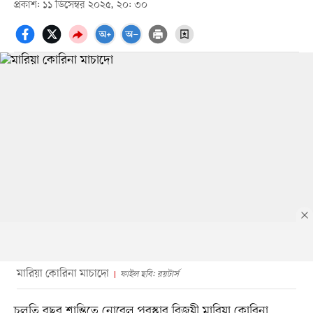
প্রকাশ: ১১ ডিসেম্বর ২০২৫, ২০: ৩০
মারিয়া কোরিনা মাচাদো
ফাইল ছবি: রয়টার্স
চলতি বছর শান্তিতে নোবেল পুরস্কার বিজয়ী মারিয়া কোরিনা