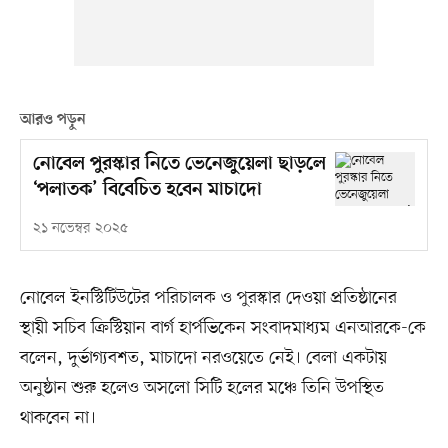
আরও পড়ুন
নোবেল পুরস্কার নিতে ভেনেজুয়েলা ছাড়লে
‘পলাতক’ বিবেচিত হবেন মাচাদো
২১ নভেম্বর ২০২৫
নোবেল ইনস্টিটিউটের পরিচালক ও পুরস্কার দেওয়া প্রতিষ্ঠানের
স্থায়ী সচিব ক্রিস্টিয়ান বার্গ হার্পভিকেন সংবাদমাধ্যম এনআরকে-কে
বলেন, দুর্ভাগ্যবশত, মাচাদো নরওয়েতে নেই। বেলা একটায়
অনুষ্ঠান শুরু হলেও অসলো সিটি হলের মঞ্চে তিনি উপস্থিত
থাকবেন না।