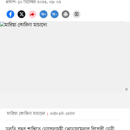
প্রকাশ: ১০ ডিসেম্বর ২০২৫, ০৮: ০২
মারিয়া কোরিনা মাচাদো
ফাইল ছবি: রয়টার্স
চলতি বছর শান্তিতে নোবেলজয়ী ভেনেজুয়েলার বিরোধী নেত্রী