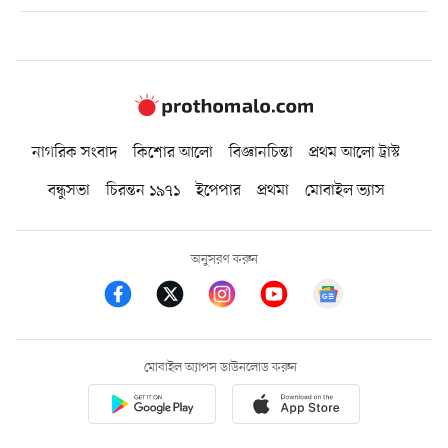
নাগরিক সংবাদ
কিশোর আলো
বিজ্ঞানচিন্তা
প্রথম আলো ট্রাস্ট
বন্ধুসভা
চিরন্তন ১৯৭১
ইপেপার
প্রথমা
মোবাইল ভ্যাস
অনুসরণ করুন
মোবাইল অ্যাপস ডাউনলোড করুন