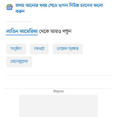
প্রথম আলোর খবর পেতে গুগল নিউজ চ্যানেল ফলো
করুন
থেকে আরও পড়ুন
লাতিন আমেরিকা
অনুষ্ঠান
নরওয়ে
নোবেল পুরস্কার
ভেনেজুয়েলা