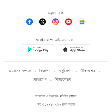
অনুসরণ করুন
মোবাইল অ্যাপস ডাউনলোড করুন
আমাদের সম্পর্কে
বিজ্ঞাপন
সার্কুলেশন
নীতি ও শর্ত
যোগাযোগ
নিউজলেটার
সম্পাদক ও প্রকাশক: মতিউর রহমান
স্বত্ব © ১৯৯৮-২০২৬ প্রথম আলো