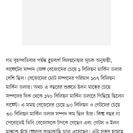
গত বৃহস্পতিবার পর্যন্ত ব্লুমবার্গ বিলয়নেয়ার সূচক অনুযায়ী,
বাফেটের সম্পদ জেফ বেজোসের চেয়ে ১ বিলিয়ন মার্কিন ডলার
বেশি ছিল। বেজোসের মোট সম্পদের পরিমাণ ১০৭ বিলিয়ন
মার্কিন ডলার। অথচ এ বছরের শুরুতে ইলন মাস্কের চেয়ে
সম্পদের দিক থেকে ১৭০ বিলিয়ন মার্কিন ডলারে পিছিয়ে ছিলেন
বাফেট। এ সময় বেজেসের চেয়ে ৯০ বিলিয়ন ও গেটসের চেয়ে
৩০ বিলিয়ন মার্কিন ডলার সম্পদ কম ছিল তাঁর। কিন্তু বছর না
পেরোতেই তিনি বেজোসকে টপকে গেছেন এবং গেটস ও ইলন
মাস্ককে ছুঁয়ে ফেলার কাছাকাছি চলে এসেছেন। এটা সম্ভব হয়েছে