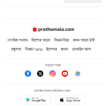
নাগরিক সংবাদ
কিশোর আলো
বিজ্ঞানচিন্তা
প্রথম আলো ট্রাস্ট
বন্ধুসভা
চিরন্তন ১৯৭১
ইপেপার
প্রথমা
মোবাইল ভ্যাস
অনুসরণ করুন
মোবাইল অ্যাপস ডাউনলোড করুন