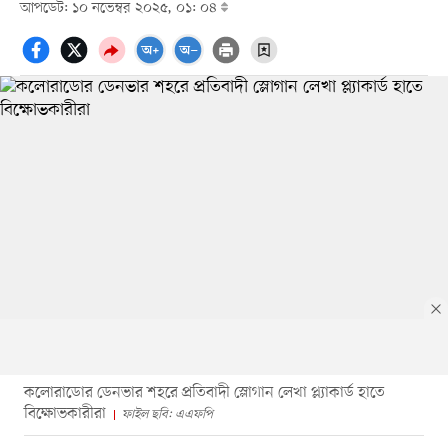
আপডেট: ১০ নভেম্বর ২০২৫, ০১: ০৪
কলোরাডোর ডেনভার শহরে প্রতিবাদী স্লোগান লেখা প্ল্যাকার্ড হাতে
বিক্ষোভকারীরা
ফাইল ছবি: এএফপি