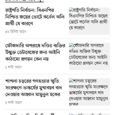
রাষ্ট্রপতি নির্বাচন: বিএনপির
নিশ্চিত জয়ের ভোটে কর্নেল অলি
প্রার্থী যে কারণে
৫২ মিনিট আগে
ফৌজদারি অপরাধে দণ্ডিত ব্যক্তির
উন্মুক্ত ডেটাবেজের জন্য আইনি
কাঠামো প্রণয়ন কেন নয়
১ ঘণ্টা আগে
শাপলা চত্বরের গণহত্যার স্মৃতি
সংরক্ষণে ভাস্কর্যের মুখাবয়ব বাদ
দেওয়ার আহ্বান মামুনুল হকের
২ ঘণ্টা আগে