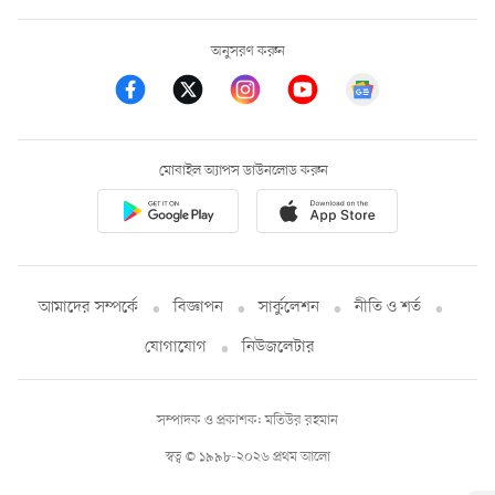
অনুসরণ করুন
মোবাইল অ্যাপস ডাউনলোড করুন
আমাদের সম্পর্কে
বিজ্ঞাপন
সার্কুলেশন
নীতি ও শর্ত
যোগাযোগ
নিউজলেটার
সম্পাদক ও প্রকাশক: মতিউর রহমান
স্বত্ব © ১৯৯৮-২০২৬ প্রথম আলো