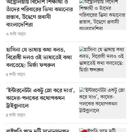
অস্ট্রেলিয়ায় বিদেশি শিক্ষার্থী ও
তাঁদের পরিবারের ভিসা কমানোর
প্রস্তাব, উদ্বেগে প্রবাসী
বাংলাদেশিরা
৩ ঘণ্টা আগে
হাসিনা যে ভাষায় কথা বলত,
বিরোধী দলও ওই ভাষাতেই কথা
বলতেছে: মির্জা ফখরুল
৫ ঘণ্টা আগে
‘ইন্টারনেটটা একটু স্লো করে দাও’,
কাদের-পলকের কথোপকথন
ট্রাইব্যুনালে
৫ ঘণ্টা আগে
রাষ্ট্রপতি পদে দুটি মনোনয়নপত্র