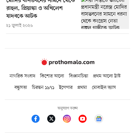
মোদির বাসভবনের সামনে থেকে
রাহুল, প্রিয়াঙ্কা ও অখিলেশ
যাদবকে আটক
২১ জুলাই ২০২৬
নাগরিক সংবাদ
কিশোর আলো
বিজ্ঞানচিন্তা
প্রথম আলো ট্রাস্ট
বন্ধুসভা
চিরন্তন ১৯৭১
ইপেপার
প্রথমা
মোবাইল ভ্যাস
অনুসরণ করুন