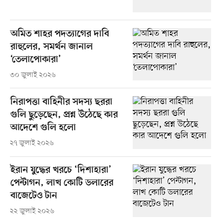
অমিত শাহর পদত্যাগের দাবি
রাহুলের, সমর্থন জানাল
‘তেলাপোকারা’
৩০ জুলাই ২০২৬
নিরাপত্তা বাহিনীর সদস্য ছররা
গুলি ছুড়েছেন, প্রশ্ন উঠেছে কার
আদেশে গুলি হলো
২৭ জুলাই ২০২৬
ইরান যুদ্ধের খরচে ‘দিশাহারা’
পেন্টাগন, লাখ কোটি ডলারের
বাজেটেও টান
২২ জুলাই ২০২৬