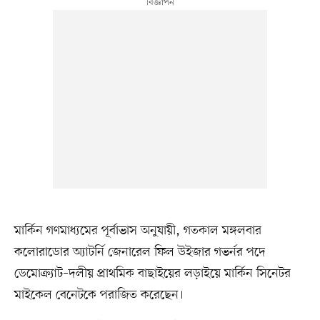
মার্কিন গণমাধ্যমের পূর্বাভাস অনুযায়ী, গতকাল মঙ্গলবার
কলোরাডোর অ্যাটর্নি জেনারেল ফিল উইজার গভর্নর পদে
ডেমোক্র্যাট–দলীয় প্রাথমিক বাছাইয়ের লড়াইয়ে মার্কিন সিনেটর
মাইকেল বেনেটকে পরাজিত করেছেন।