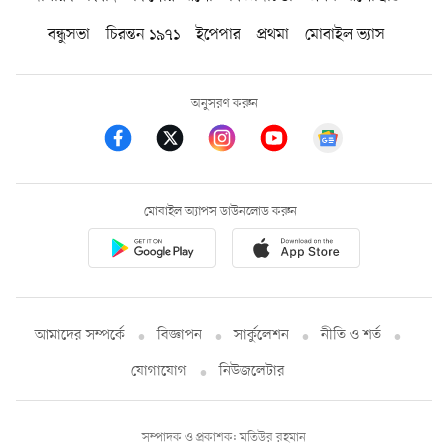
বন্ধুসভা
চিরন্তন ১৯৭১
ইপেপার
প্রথমা
মোবাইল ভ্যাস
অনুসরণ করুন
মোবাইল অ্যাপস ডাউনলোড করুন
আমাদের সম্পর্কে
বিজ্ঞাপন
সার্কুলেশন
নীতি ও শর্ত
যোগাযোগ
নিউজলেটার
সম্পাদক ও প্রকাশক: মতিউর রহমান