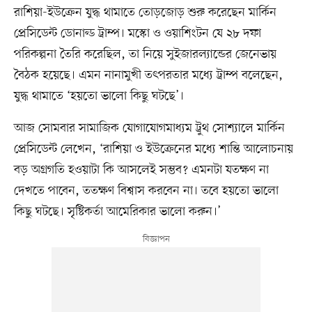
রাশিয়া-ইউক্রেন যুদ্ধ থামাতে তোড়জোড় শুরু করেছেন মার্কিন
প্রেসিডেন্ট ডোনাল্ড ট্রাম্প। মস্কো ও ওয়াশিংটন যে ২৮ দফা
পরিকল্পনা তৈরি করেছিল, তা নিয়ে সুইজারল্যান্ডের জেনেভায়
বৈঠক হয়েছে। এমন নানামুখী তৎপরতার মধ্যে ট্রাম্প বলেছেন,
যুদ্ধ থামাতে ‘হয়তো ভালো কিছু ঘটছে’।
আজ সোমবার সামাজিক যোগাযোগমাধ্যম ট্রুথ সোশ্যালে মার্কিন
প্রেসিডেন্ট লেখেন, ‘রাশিয়া ও ইউক্রেনের মধ্যে শান্তি আলোচনায়
বড় অগ্রগতি হওয়াটা কি আসলেই সম্ভব? এমনটা যতক্ষণ না
দেখতে পাবেন, ততক্ষণ বিশ্বাস করবেন না। তবে হয়তো ভালো
কিছু ঘটছে। সৃষ্টিকর্তা আমেরিকার ভালো করুন।’