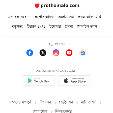
নাগরিক সংবাদ
কিশোর আলো
বিজ্ঞানচিন্তা
প্রথম আলো ট্রাস্ট
বন্ধুসভা
চিরন্তন ১৯৭১
ইপেপার
প্রথমা
মোবাইল ভ্যাস
অনুসরণ করুন
মোবাইল অ্যাপস ডাউনলোড করুন
আমাদের সম্পর্কে
বিজ্ঞাপন
সার্কুলেশন
নীতি ও শর্ত
যোগাযোগ
নিউজলেটার