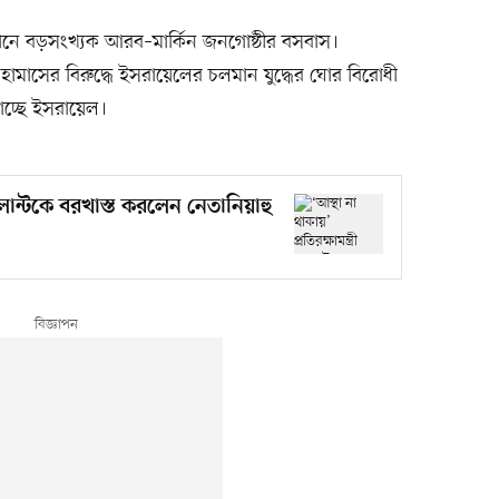
েখানে বড়সংখ্যক আরব–মার্কিন জনগোষ্ঠীর বসবাস।
 হামাসের বিরুদ্ধে ইসরায়েলের চলমান যুদ্ধের ঘোর বিরোধী
াচ্ছে ইসরায়েল।
গ্যালান্টকে বরখাস্ত করলেন নেতানিয়াহু