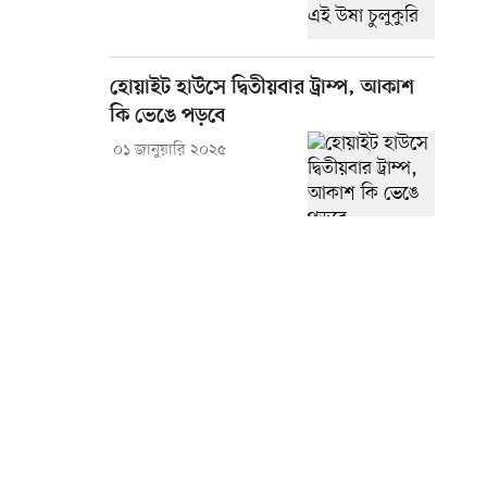
হোয়াইট হাউসে দ্বিতীয়বার ট্রাম্প, আকাশ
কি ভেঙে পড়বে
০১ জানুয়ারি ২০২৫