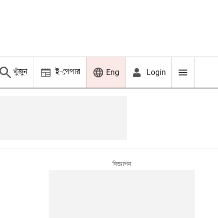
খুঁজুন
ই-পেপার
Login
Eng