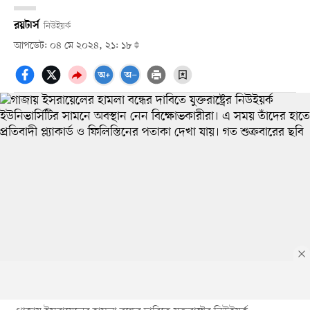
রয়টার্স
নিউইয়র্ক
আপডেট: ০৪ মে ২০২৪, ২১: ১৮