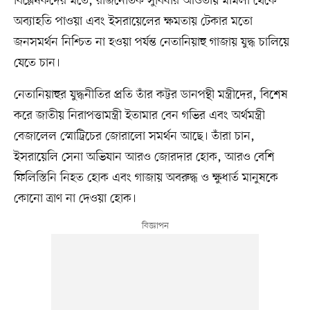
বিশ্লেষকদের মতে, রাজনৈতিক সুবিধার আওতায় মামলা থেকে
অব্যাহতি পাওয়া এবং ইসরায়েলের ক্ষমতায় টেকার মতো
জনসমর্থন নিশ্চিত না হওয়া পর্যন্ত নেতানিয়াহু গাজায় যুদ্ধ চালিয়ে
যেতে চান।
নেতানিয়াহুর যুদ্ধনীতির প্রতি তাঁর কট্টর ডানপন্থী মন্ত্রীদের, বিশেষ
করে জাতীয় নিরাপত্তামন্ত্রী ইতামার বেন গভির এবং অর্থমন্ত্রী
বেজালেল স্মোট্রিচের জোরালো সমর্থন আছে। তাঁরা চান,
ইসরায়েলি সেনা অভিযান আরও জোরদার হোক, আরও বেশি
ফিলিস্তিনি নিহত হোক এবং গাজায় অবরুদ্ধ ও ক্ষুধার্ত মানুষকে
কোনো ত্রাণ না দেওয়া হোক।