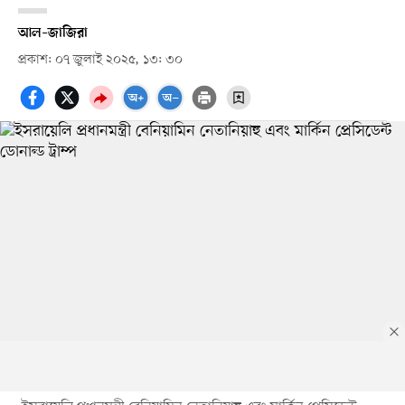
আল–জাজিরা
প্রকাশ: ০৭ জুলাই ২০২৫, ১৩: ৩০