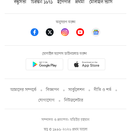
বন্ধুসভা
চিরন্তন ১৯৭১
ইপেপার
প্রথমা
মোবাইল ভ্যাস
অনুসরণ করুন
মোবাইল অ্যাপস ডাউনলোড করুন
আমাদের সম্পর্কে
বিজ্ঞাপন
সার্কুলেশন
নীতি ও শর্ত
যোগাযোগ
নিউজলেটার
সম্পাদক ও প্রকাশক: মতিউর রহমান
স্বত্ব © ১৯৯৮-২০২৬ প্রথম আলো