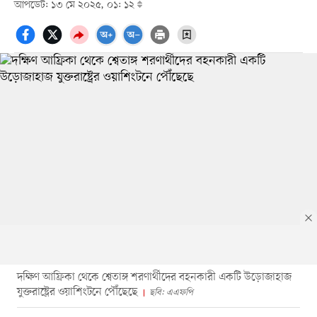
আপডেট: ১৩ মে ২০২৫, ০১: ১২
দক্ষিণ আফ্রিকা থেকে শ্বেতাঙ্গ শরণার্থীদের বহনকারী একটি উড়োজাহাজ
যুক্তরাষ্ট্রের ওয়াশিংটনে পৌঁছেছে
ছবি: এএফপি