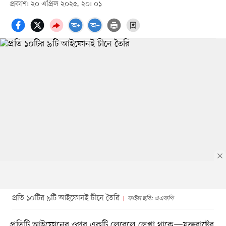
প্রকাশ: ২০ এপ্রিল ২০২৫, ২০: ০১
প্রতি ১০টির ৯টি আইফোনই চীনে তৈরি
ফাইল ছবি: এএফপি
প্রতিটি আইফোনের ওপর একটি লেবেলে লেখা থাকে—যুক্তরাষ্ট্রের