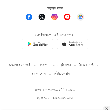
অনুসরণ করুন
মোবাইল অ্যাপস ডাউনলোড করুন
আমাদের সম্পর্কে
বিজ্ঞাপন
সার্কুলেশন
নীতি ও শর্ত
যোগাযোগ
নিউজলেটার
সম্পাদক ও প্রকাশক: মতিউর রহমান
স্বত্ব © ১৯৯৮-২০২৬ প্রথম আলো