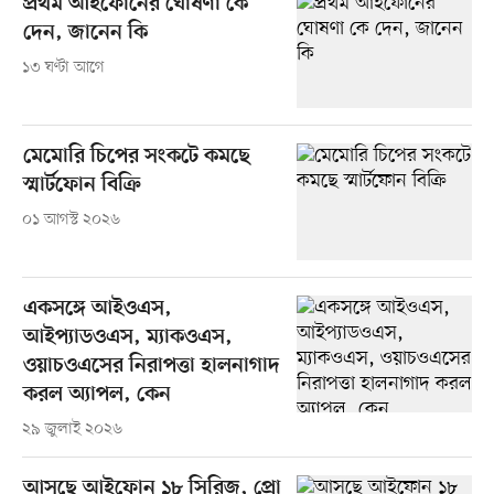
প্রথম আইফোনের ঘোষণা কে
দেন, জানেন কি
১৩ ঘণ্টা আগে
মেমোরি চিপের সংকটে কমছে
স্মার্টফোন বিক্রি
০১ আগস্ট ২০২৬
একসঙ্গে আইওএস,
আইপ্যাডওএস, ম্যাকওএস,
ওয়াচওএসের নিরাপত্তা হালনাগাদ
করল অ্যাপল, কেন
২৯ জুলাই ২০২৬
আসছে আইফোন ১৮ সিরিজ, প্রো