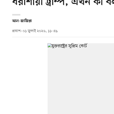
ধরাশায়ী ট্রাম্প, এখন কী 
আল–জাজিরা
প্রকাশ: ০১ জুলাই ২০২৬, ১১: ৪৯