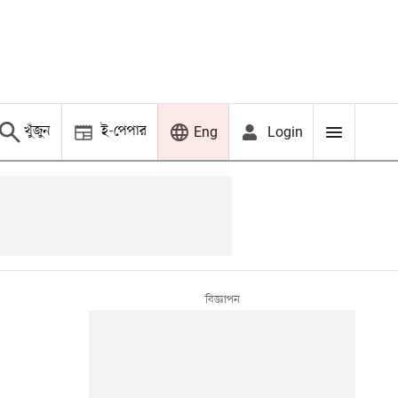
খুঁজুন
ই-পেপার
Login
Eng