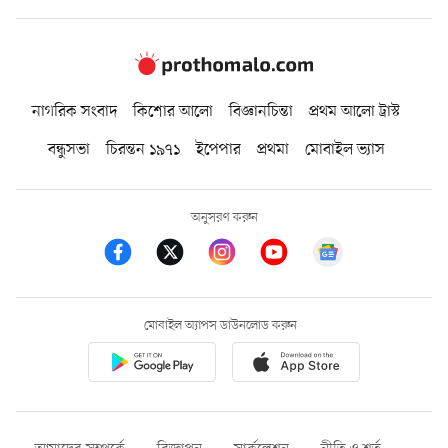
নাগরিক সংবাদ
কিশোর আলো
বিজ্ঞানচিন্তা
প্রথম আলো ট্রাস্ট
বন্ধুসভা
চিরন্তন ১৯৭১
ইপেপার
প্রথমা
মোবাইল ভ্যাস
অনুসরণ করুন
মোবাইল অ্যাপস ডাউনলোড করুন