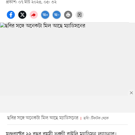
প্রকাশ: ০৭ মার্চ ২০২৫, ০৫: ৩২
ছবির সঙ্গে অনেকটা মিল আছে ম্যাডিসনের
ছবি: টিকটক থেকে
যুক্তরাষ্ট্রের ২২ বছর বয়সী তরুণী রাইলি ম্যাডিসন ল্যাডনার।