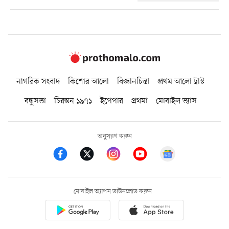
নাগরিক সংবাদ
কিশোর আলো
বিজ্ঞানচিন্তা
প্রথম আলো ট্রাস্ট
বন্ধুসভা
চিরন্তন ১৯৭১
ইপেপার
প্রথমা
মোবাইল ভ্যাস
অনুসরণ করুন
মোবাইল অ্যাপস ডাউনলোড করুন