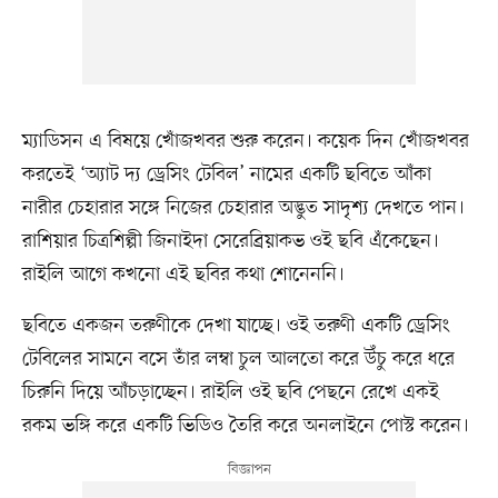
ম্যাডিসন এ বিষয়ে খোঁজখবর শুরু করেন। কয়েক দিন খোঁজখবর
করতেই ‘অ্যাট দ্য ড্রেসিং টেবিল’ নামের একটি ছবিতে আঁকা
নারীর চেহারার সঙ্গে নিজের চেহারার অদ্ভুত সাদৃশ্য দেখতে পান।
রাশিয়ার চিত্রশিল্পী জিনাইদা সেরেব্রিয়াকভ ওই ছবি এঁকেছেন।
রাইলি আগে কখনো এই ছবির কথা শোনেননি।
ছবিতে একজন তরুণীকে দেখা যাচ্ছে। ওই তরুণী একটি ড্রেসিং
টেবিলের সামনে বসে তাঁর লম্বা চুল আলতো করে উঁচু করে ধরে
চিরুনি দিয়ে আঁচড়াচ্ছেন। রাইলি ওই ছবি পেছনে রেখে একই
রকম ভঙ্গি করে একটি ভিডিও তৈরি করে অনলাইনে পোস্ট করেন।