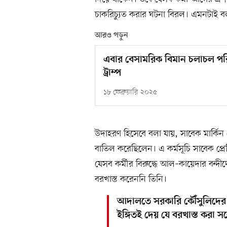
চাকরিচ্যুত করার ঘটনা বিরল। এমনটাই বল
আরও পড়ুন
এবার বেসামরিক বিমান চলাচল পরিব
ট্রাম্প
১৮ ফেব্রুয়ারি ২০২৫
উদাহরণ হিসেবে বলা যায়, সাবেক মার্কিন 
বাতিল করেছিলেন। এ কর্মসূচি সাবেক প্রে
যেসব কর্মীর বিরুদ্ধে আল–কায়েদার বন্দ
বরখাস্ত করেননি তিনি।
আদালতে সরকারি কৌঁসুলিদের
ইঙ্গিতই দেয় যে বরখাস্ত করা স