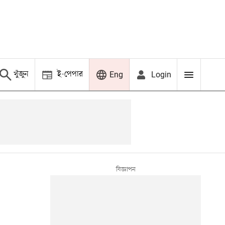
খুঁজুন
ই-পেপার
Login
Eng