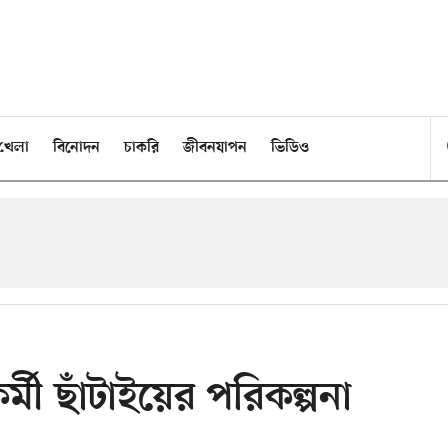
খেলা
বিনোদন
চাকরি
জীবনযাপন
ভিডিও
্মী ছাঁটাইয়ের পরিকল্পনা