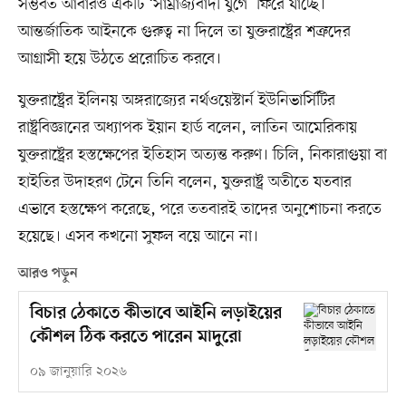
সম্ভবত আবারও একটি ‘সাম্রাজ্যবাদী যুগে’ ফিরে যাচ্ছে।
আন্তর্জাতিক আইনকে গুরুত্ব না দিলে তা যুক্তরাষ্ট্রের শত্রুদের
আগ্রাসী হয়ে উঠতে প্ররোচিত করবে।
যুক্তরাষ্ট্রের ইলিনয় অঙ্গরাজ্যের নর্থওয়েস্টার্ন ইউনিভার্সিটির
রাষ্ট্রবিজ্ঞানের অধ্যাপক ইয়ান হার্ড বলেন, লাতিন আমেরিকায়
যুক্তরাষ্ট্রের হস্তক্ষেপের ইতিহাস অত্যন্ত করুণ। চিলি, নিকারাগুয়া বা
হাইতির উদাহরণ টেনে তিনি বলেন, যুক্তরাষ্ট্র অতীতে যতবার
এভাবে হস্তক্ষেপ করেছে, পরে ততবারই তাদের অনুশোচনা করতে
হয়েছে। এসব কখনো সুফল বয়ে আনে না।
আরও পড়ুন
বিচার ঠেকাতে কীভাবে আইনি লড়াইয়ের
কৌশল ঠিক করতে পারেন মাদুরো
০৯ জানুয়ারি ২০২৬