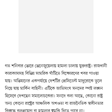
গত শনিবার ভোরে ভেনেজুয়েলায় হামলা চালায় যুক্তরাষ্ট্র। রাজধানী
কারাকাসসহ বিভিন্ন সামরিক ঘাঁটিতে বিস্ফোরণের খবর পাওয়া
যায়। অভিযানের একপর্যায়ে দেশটির প্রেসিডেন্ট মাদুরোকে তুলে
নিয়ে যায় মার্কিন বাহিনী। এটিকে জাতিসংঘ সনদের স্পষ্ট লঙ্ঘন
হিসেবে দেখছেন সমালোচকেরা। সনদে বলা আছে, কোনো রাষ্ট্র
অন্য কোনো রাষ্ট্রের আঞ্চলিক অখণ্ডতা বা রাজনৈতিক স্বাধীনতার
বিরুদ্ধে বলপ্রয়োগ বা হামলার হুমকি দিতে পারে না।