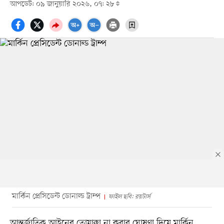
আপডেট: ০৯ জানুয়ারি ২০২৬, ০৭: ২৮
মার্কিন প্রেসিডেন্ট ডোনাল্ড ট্রাম্প
ফাইল ছবি: রয়টার্স
আন্তর্জাতিক আইনের তোয়াক্কা না করার ঘোষণা দিয়ে মার্কিন