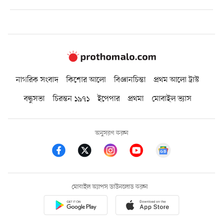
নাগরিক সংবাদ
কিশোর আলো
বিজ্ঞানচিন্তা
প্রথম আলো ট্রাস্ট
বন্ধুসভা
চিরন্তন ১৯৭১
ইপেপার
প্রথমা
মোবাইল ভ্যাস
অনুসরণ করুন
মোবাইল অ্যাপস ডাউনলোড করুন