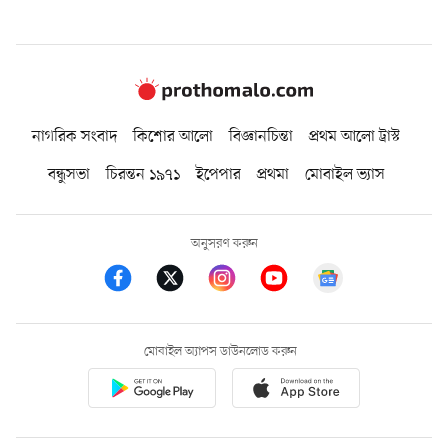
নাগরিক সংবাদ
কিশোর আলো
বিজ্ঞানচিন্তা
প্রথম আলো ট্রাস্ট
বন্ধুসভা
চিরন্তন ১৯৭১
ইপেপার
প্রথমা
মোবাইল ভ্যাস
অনুসরণ করুন
মোবাইল অ্যাপস ডাউনলোড করুন